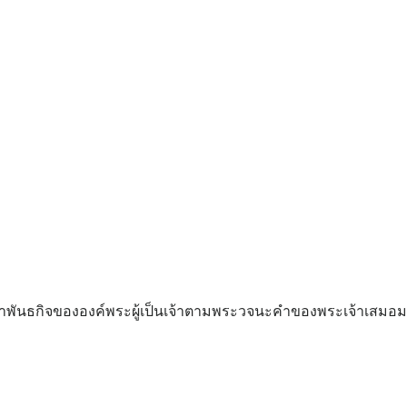
ทำพันธกิจขององค์พระผู้เป็นเจ้าตามพระวจนะคำของพระเจ้าเสมอมา