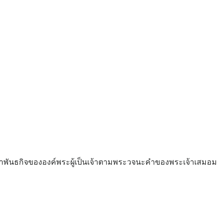
ทำพันธกิจขององค์พระผู้เป็นเจ้าตามพระวจนะคำของพระเจ้าเสมอมา